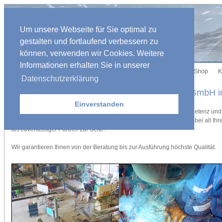
Um unsere Webseite für Sie optimal zu
gestalten und fortlaufend verbessern zu
können, verwenden wir Cookies. Weitere
Informationen erhalten Sie in unserer
Über Uns
Metallbau
Schlosserei
Referenzen
Bilder
Shop
K
Datenschutzerklärung
Willkommen bei M. Berwein Stahl-/Metallbau GmbH 
Einverstanden
Die Firma M. Berwein Stahl- / Metallbau GmbH steht ihnen mit Kompetenz un
durch jahrzehntelange Erfahrung bei der Verarbeitung von Metallen bei all Ihr
als zuverlässiger Partner zur Seite.
Wir garantieren Ihnen von der Beratung bis zur Ausführung höchste Qualität.