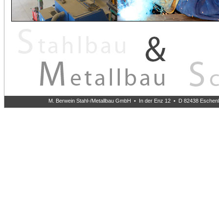
M. Berwein Stahl-/Metallbau GmbH • In der Enz 12 • D 82438 Eschenlo